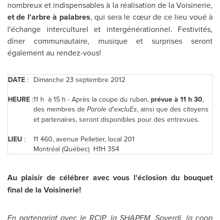
nombreux et indispensables à la réalisation de la Voisinerie,
et de l'arbre à palabres
, qui sera le cœur de ce lieu voué à
l'échange interculturel et intergénérationnel. Festivités,
dîner communautaire, musique et surprises seront
également au rendez-vous!
DATE
:
Dimanche 23 septembre 2012
HEURE
:
11 h à 15 h - Après la coupe du ruban,
prévue à 11 h 30
,
des membres de
Parole d'excluEs
, ainsi que des citoyens
et partenaires, seront disponibles pour des entrevues.
LIEU
:
11 460, avenue Pelletier, local 201
Montréal (Québec) H1H 3S4
Au plaisir de célébrer avec vous l'éclosion du bouquet
final de la Voisinerie!
En partenariat avec le RCIP, la SHAPEM, Soverdi, la coop