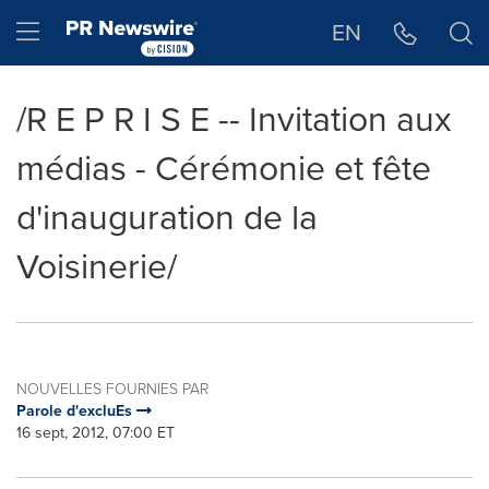
Déclaration d'accessibilité
Sauter la navigation
Hamburger menu
EN
/R E P R I S E -- Invitation aux
médias - Cérémonie et fête
d'inauguration de la
Voisinerie/
NOUVELLES FOURNIES PAR
Parole d'excluEs
16 sept, 2012, 07:00 ET