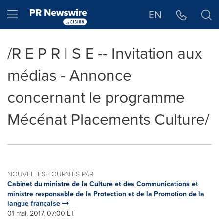
Déclaration d'accessibilité
Sauter la navigation
Hamburger menu
EN
/R E P R I S E -- Invitation aux
médias - Annonce
concernant le programme
Mécénat Placements Culture/
NOUVELLES FOURNIES PAR
Cabinet du ministre de la Culture et des Communications et
ministre responsable de la Protection et de la Promotion de la
langue française
01 mai, 2017, 07:00 ET