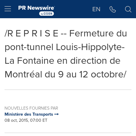
Déclaration d'accessibilité
Sauter la navigation
Hamburger menu
EN
/R E P R I S E -- Fermeture du
pont-tunnel Louis-Hippolyte-
La Fontaine en direction de
Montréal du 9 au 12 octobre/
NOUVELLES FOURNIES PAR
Ministère des Transports
08 oct, 2015, 07:00 ET