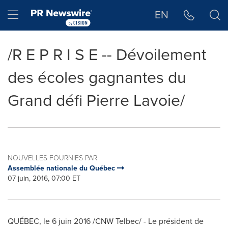
Déclaration d'accessibilité
Sauter la navigation
Hamburger menu
EN
/R E P R I S E -- Dévoilement
des écoles gagnantes du
Grand défi Pierre Lavoie/
NOUVELLES FOURNIES PAR
Assemblée nationale du Québec
07 juin, 2016, 07:00 ET
QUÉBEC, le 6 juin 2016 /CNW Telbec/ - Le président de