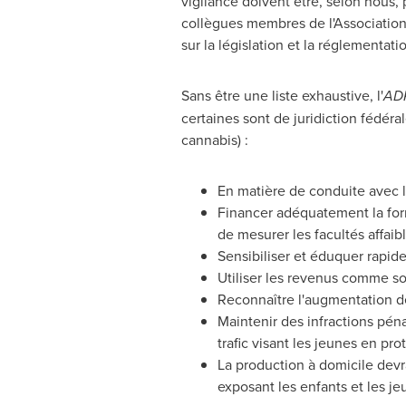
vigilance doivent être, selon nous,
collègues membres de l'Association
sur la législation et la réglementat
Sans être une liste exhaustive, l'
AD
certaines sont de juridiction fédéra
cannabis) :
En matière de conduite avec le
Financer adéquatement la for
de mesurer les facultés affaibl
Sensibiliser et éduquer rapidem
Utiliser les revenus comme sour
Reconnaître l'augmentation de 
Maintenir des infractions pénal
trafic visant les jeunes en pro
La production à domicile devr
exposant les enfants et les je