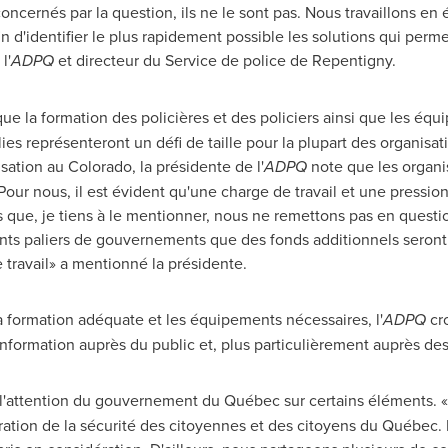
ncernés par la question, ils ne le sont pas. Nous travaillons en é
n d'identifier le plus rapidement possible les solutions qui permet
l'
ADPQ
et directeur du Service de police de
Repentigny
.
ue la formation des policières et des policiers ainsi que les éq
lies représenteront un défi de taille pour la plupart des organisa
isation au
Colorado
, la présidente de l'
ADPQ
note que les organis
Pour nous, il est évident qu'une charge de travail et une pressio
s que, je tiens à le mentionner, nous ne remettons pas en questio
nts paliers de gouvernements que des fonds additionnels seront
 travail» a mentionné la présidente.
a formation adéquate et les équipements nécessaires, l'
ADPQ
cro
information auprès du public et, plus particulièrement auprès des
 l'attention du gouvernement du Québec sur certains éléments. « 
oration de la sécurité des citoyennes et des citoyens du Québec. 