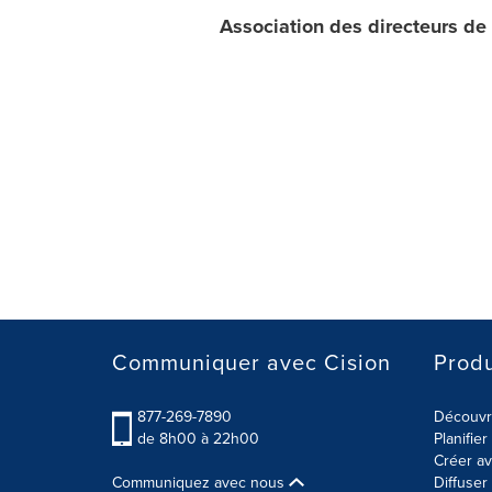
Association des directeurs d
Communiquer avec Cision
Produ
877-269-7890
Découvre
de 8h00 à 22h00
Planifie
Créer av
Communiquez avec nous
Diffuse