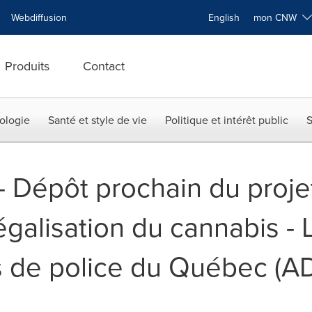
Webdiffusion
English
mon CNW
Produits
Contact
ologie
Santé et style de vie
Politique et intérêt public
S
 -- Dépôt prochain du proje
égalisation du cannabis - 
s de police du Québec (A