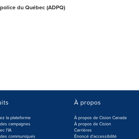
e police du Québec (ADPQ)
its
À propos
z la plateforme
À propos de Cision Canada
r des campagnes
À propos de Cision
ec l'IA
Carrières
r des communiqués
Énoncé d'accessibilité