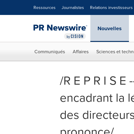
Déclaration d'accessibilité
Sauter la navigation
Ressources
Journalistes
Relations investisseurs
Nouvelles
Communiqués
Affaires
Sciences et techn
/R E P R I S E
encadrant la l
des directeur
prononce/