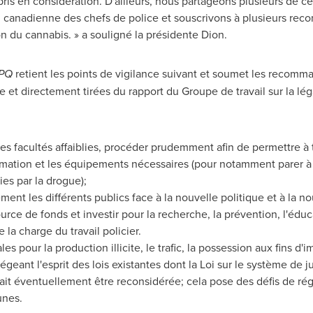
 pris en considération. D'ailleurs, nous partageons plusieurs de 
 canadienne des chefs de police et souscrivons à plusieurs rec
ion du cannabis. » a souligné la présidente Dion.
PQ
retient les points de vigilance suivant et soumet les recomma
le et directement tirées du rapport du Groupe de travail sur la lé
s facultés affaiblies, procéder prudemment afin de permettre à t
mation et les équipements nécessaires (pour notamment parer à 
ies par la drogue);
ent les différents publics face à la nouvelle politique et à la nou
ce de fonds et investir pour la recherche, la prévention, l'éducat
la charge du travail policier.
es pour la production illicite, le trafic, la possession aux fins d'
tégeant l'esprit des lois existantes dont la Loi sur le système de 
ait éventuellement être reconsidérée; cela pose des défis de ré
unes.