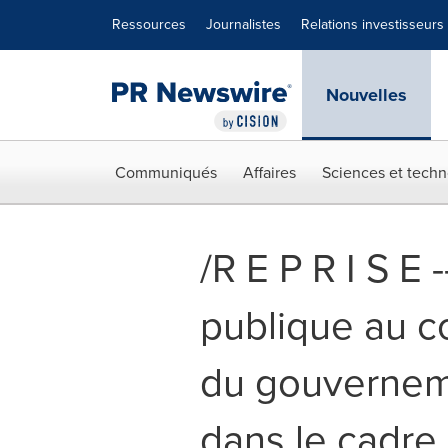
Déclaration d'accessibilité
Sauter la navigation
Ressources
Journalistes
Relations investisseurs
Nouvelles
Communiqués
Affaires
Sciences et techn
/R E P R I S E
publique au c
du gouverneme
dans le cadre