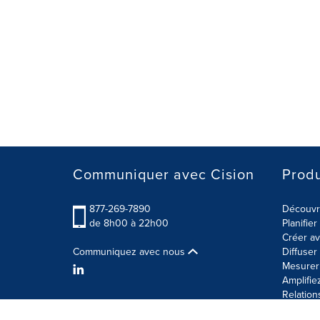
Communiquer avec Cision
Produ
877-269-7890
Découvre
de 8h00 à 22h00
Planifie
Créer av
Communiquez avec nous
Diffuse
Mesurer 
Amplifie
Relation