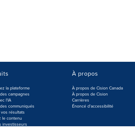
its
À propos
z la plateforme
À propos de Cision Canada
r des campagnes
À propos de Cision
ec l'IA
Carrières
r des communiqués
Énoncé d'accessibilité
vos résultats
z le contenu
s investisseurs