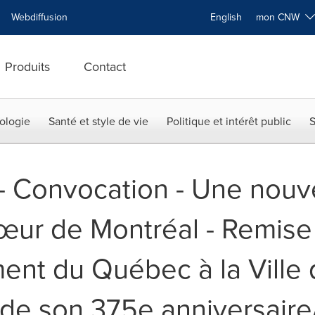
Webdiffusion
English
mon CNW
Produits
Contact
ologie
Santé et style de vie
Politique et intérêt public
S
 -- Convocation - Une nouv
œur de Montréal - Remise
nt du Québec à la Ville 
 de son 375e anniversaire