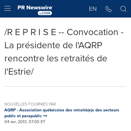
Déclaration d'accessibilité
Sauter la navigation
Hamburger menu
EN
/R E P R I S E -- Convocation -
La présidente de l'AQRP
rencontre les retraités de
l'Estrie/
NOUVELLES FOURNIES PAR
AQRP - Association québécoise des retraité(e)s des secteurs
public et parapublic
04 avr, 2013, 07:00 ET