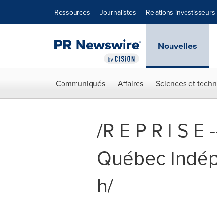
Déclaration d'accessibilité
Sauter la navigation
Ressources
Journalistes
Relations investisseurs
Nouvelles
Communiqués
Affaires
Sciences et techn
/R E P R I S E
Québec Indépe
h/