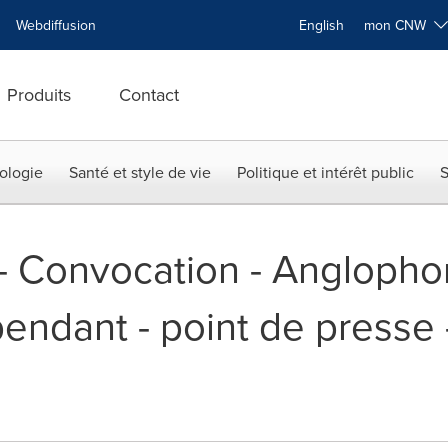
Webdiffusion
English
mon CNW
Produits
Contact
ologie
Santé et style de vie
Politique et intérêt public
S
 -- Convocation - Angloph
ndant - point de presse -