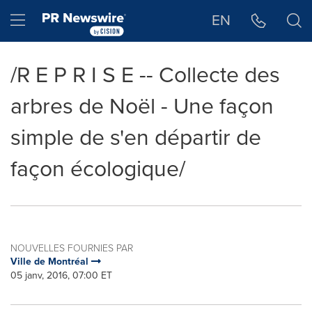
Déclaration d'accessibilité
Sauter la navigation
Hamburger menu
EN
/R E P R I S E -- Collecte des
arbres de Noël - Une façon
simple de s'en départir de
façon écologique/
NOUVELLES FOURNIES PAR
Ville de Montréal
05 janv, 2016, 07:00 ET