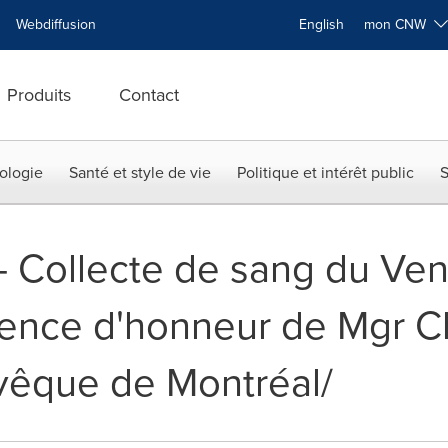
Webdiffusion
English
mon CNW
Produits
Contact
ologie
Santé et style de vie
Politique et intérêt public
S
 -- Collecte de sang du Ve
dence d'honneur de Mgr Ch
vêque de Montréal/