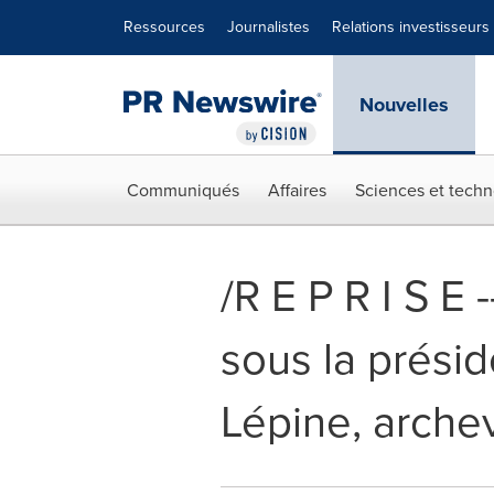
Déclaration d'accessibilité
Sauter la navigation
Ressources
Journalistes
Relations investisseurs
Nouvelles
Communiqués
Affaires
Sciences et techn
/R E P R I S E
sous la prési
Lépine, arche