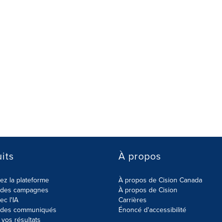
its
À propos
z la plateforme
À propos de Cision Canada
r des campagnes
À propos de Cision
ec l'IA
Carrières
r des communiqués
Énoncé d'accessibilité
vos résultats