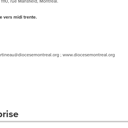
1110, rue
Mansfield
, Montréal.
e vers midi trente.
rtineau@diocesemontreal.org
; www.diocesemontreal.org
prise