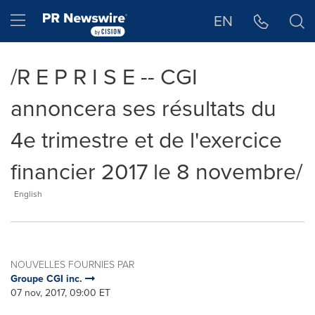
Déclaration d'accessibilité
Sauter la navigation
Hamburger menu
EN
/R E P R I S E -- CGI
annoncera ses résultats du
4e trimestre et de l'exercice
financier 2017 le 8 novembre/
English
NOUVELLES FOURNIES PAR
Groupe CGI inc.
07 nov, 2017, 09:00 ET