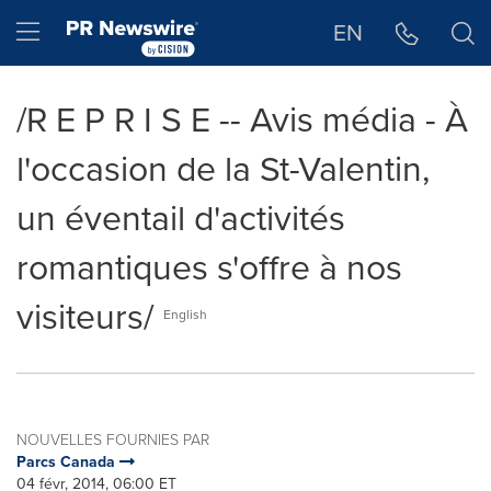
Déclaration d'accessibilité
Sauter la navigation
Hamburger menu
EN
/R E P R I S E -- Avis média - À
l'occasion de la St-Valentin,
un éventail d'activités
romantiques s'offre à nos
visiteurs/
English
NOUVELLES FOURNIES PAR
Parcs Canada
04 févr, 2014, 06:00 ET