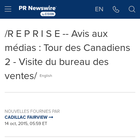
Déclaration d'accessibilité
Sauter la navigation
Hamburger menu
EN
/R E P R I S E -- Avis aux
médias : Tour des Canadiens
2 - Visite du bureau des
ventes/
English
NOUVELLES FOURNIES PAR
CADILLAC FAIRVIEW
14 oct, 2015, 05:59 ET