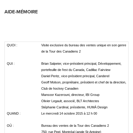
AIDE-MÉMOIRE
QUOI :
Visite exclusive du bureau des ventes unique en son genre
de la Tour des Canadiens 2
QUI :
Brian Salpeter, vice-président principal, Développement,
portefeuille de l'est du Canada, Cadillac Fairview
Daniel Peritz, vice-président principal, Canderel
Geoff Molson, propriétaire, président et chef de la direction,
Club de hockey Canadien
Mansoor Kazerouni, directeur, IBI Group
Olivier Legault, associé, BLT Architectes
Stéphanie Cardinal, présidente, HUMÀ Design
QUAND :
Le mercredi 14 octobre 2015 à 12 h 00
OÙ :
Bureau des ventes de la Tour des Canadiens 2
750, rue Peel, Montréal (angle St-Antoine)