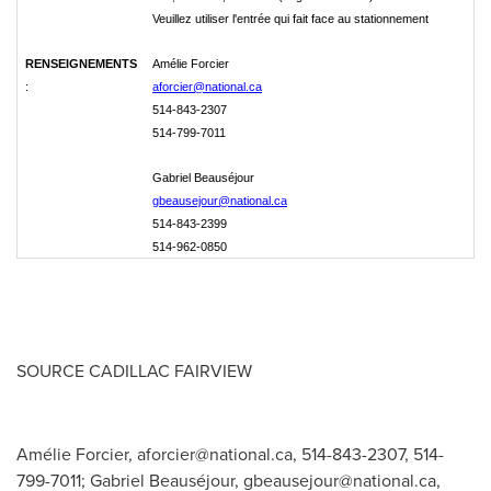
Veuillez utiliser l'entrée qui fait face au stationnement
RENSEIGNEMENTS
Amélie Forcier
:
aforcier@national.ca
514-843-2307
514-799-7011
Gabriel Beauséjour
gbeausejour@national.ca
514-843-2399
514-962-0850
SOURCE
CADILLAC FAIRVIEW
Amélie Forcier,
aforcier@national.ca
, 514-843-2307, 514-
799-7011; Gabriel Beauséjour,
gbeausejour@national.ca
,