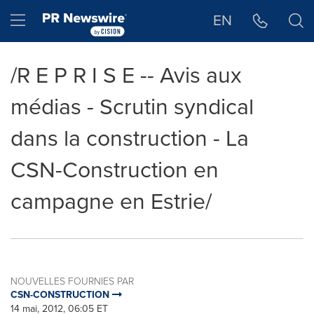
Déclaration d'accessibilité
Sauter la navigation
Hamburger menu
EN
/R E P R I S E -- Avis aux
médias - Scrutin syndical
dans la construction - La
CSN-Construction en
campagne en Estrie/
NOUVELLES FOURNIES PAR
CSN-CONSTRUCTION
14 mai, 2012, 06:05 ET