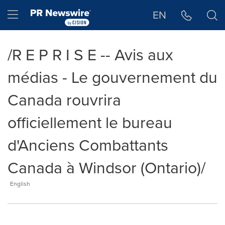
Déclaration d'accessibilité
Sauter la navigation
Hamburger menu
EN
/R E P R I S E -- Avis aux
médias - Le gouvernement du
Canada rouvrira
officiellement le bureau
d'Anciens Combattants
Canada à Windsor (Ontario)/
English