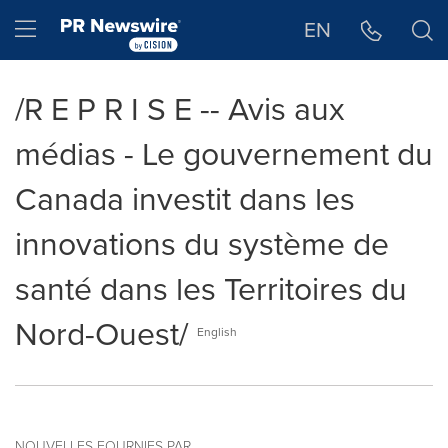
Déclaration d'accessibilité
Sauter la navigation
Hamburger menu
EN
/R E P R I S E -- Avis aux
médias - Le gouvernement du
Canada investit dans les
innovations du système de
santé dans les Territoires du
Nord-Ouest/
English
NOUVELLES FOURNIES PAR