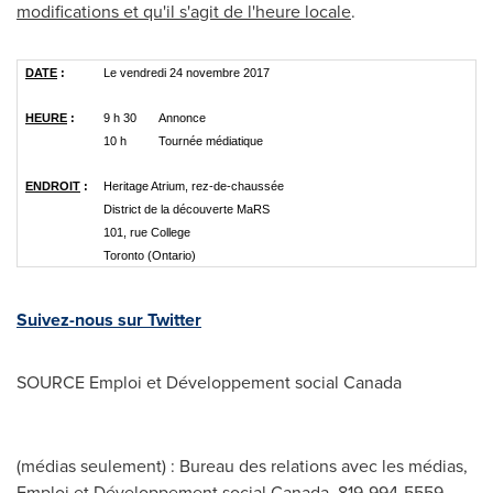
modifications et qu'il s'agit de l'heure locale
.
DATE
:
Le vendredi 24 novembre 2017
HEURE
:
9 h 30
Annonce
10 h
Tournée médiatique
ENDROIT
:
Heritage Atrium, rez-de-chaussée
District de la découverte MaRS
101, rue College
Toronto (Ontario)
Suivez-nous sur Twitter
SOURCE Emploi et Développement social
Canada
(médias seulement) : Bureau des relations avec les médias,
Emploi et Développement social Canada, 819-994-5559,