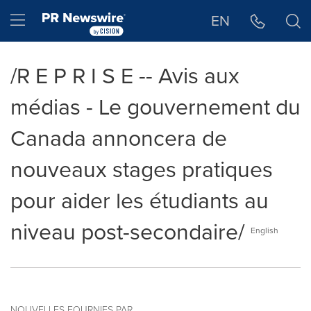
Déclaration d'accessibilité
Sauter la navigation
Hamburger menu
EN
/R E P R I S E -- Avis aux
médias - Le gouvernement du
Canada annoncera de
nouveaux stages pratiques
pour aider les étudiants au
niveau post-secondaire/
English
NOUVELLES FOURNIES PAR