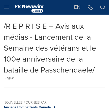
Déclaration d'accessibilité
Sauter la navigation
Hamburger menu
EN
/R E P R I S E -- Avis aux
médias - Lancement de la
Semaine des vétérans et le
100e anniversaire de la
bataille de Passchendaele/
English
NOUVELLES FOURNIES PAR
Anciens Combattants Canada