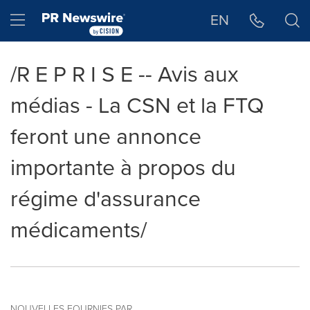
Déclaration d'accessibilité
Sauter la navigation
Hamburger menu
EN
/R E P R I S E -- Avis aux
médias - La CSN et la FTQ
feront une annonce
importante à propos du
régime d'assurance
médicaments/
NOUVELLES FOURNIES PAR