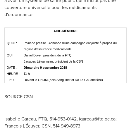
à avoir un système de santé public qui n'inclut pas une
couverture universelle pour les médicaments
d'ordonnance.
AIDE-MÉMOIRE
QUOI :
Point de presse - Annonce d'une campagne conjointe à propos du
régime d'assurance médicaments
QUI :
Daniel Boyer, président de la FTQ
Jacques Létourneau, président de la CSN
DATE :
Dimanche 9 septembre 2018
HEURE :
11 h
LIEU :
Devant le CHUM (coin Sanguinet et De La Gauchetière)
SOURCE CSN
Isabelle Gareau, FTQ, 514-953-0142,
igareau@ftq.qc.ca
;
François L'Écuyer, CSN, 514 949-8973,