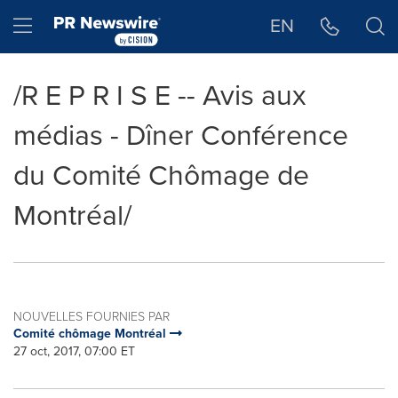
Déclaration d'accessibilité
Sauter la navigation
Hamburger menu
EN
/R E P R I S E -- Avis aux
médias - Dîner Conférence
du Comité Chômage de
Montréal/
NOUVELLES FOURNIES PAR
Comité chômage Montréal
27 oct, 2017, 07:00 ET