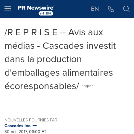
Déclaration d'accessibilité
Sauter la navigation
Hamburger menu
EN
/R E P R I S E -- Avis aux
médias - Cascades investit
dans la production
d'emballages alimentaires
écoresponsables/
English
NOUVELLES FOURNIES PAR
Cascades Inc.
30 oct, 2017, 06:00 ET