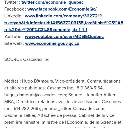
Twitter :
twitter.com/economie_quebec
Facebook :
www.facebook.com/EconomieQc/
LinkedIn :
www.linkedin.com/company/362721?
trk=tyah&trkInfo=tarId:1415637203135,tas:Minist%C3%A8
re%20de%20l'%C3%89conomie,idx:1-1-1
YouTube :
www.youtube.com/user/MDEIEQuebec
Site web :
www.economie.gouv.qc.ca
SOURCE Cascades Inc.
Médias : Hugo D'Amours, Vice-président, Communications
et affaires publiques, Cascades inc., 819 363-5164,
hugo_damours@cascades.com
; Source : Jennifer Aitken,
MBA, Directrice, relations avec les investisseurs, Cascades
inc., 514 282-2697,
jennifer_aitken@cascades.com
;
Gabrielle Tellier, Attachée de presse, Cabinet de la vice-
première ministre, ministre de l'Économie, de la Science et