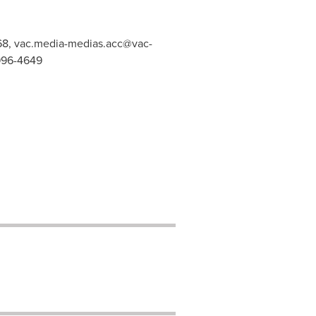
68,
vac.media-medias.acc@vac-
-996-4649