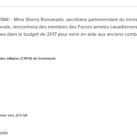
7 /CNW/ - Mme Sherry Romanado, secrétaire parlementaire du mini
onale, rencontrera des membres des Forces armées canadiennes et
ues dans le budget de 2017 pour venir en aide aux anciens comba
s des militaires (CRFM) de Greenwood
river vers 10 h HA
ada