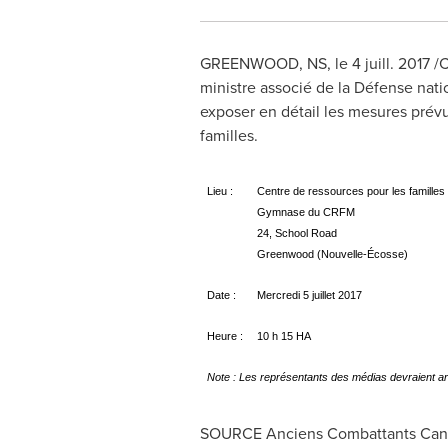
GREENWOOD, NS
, le 4 juill. 201
ministre associé de la Défense nati
exposer en détail les mesures prév
familles.
Lieu :
Centre de ressources pour les famille
Gymnase du CRFM
24, School Road
Greenwood (Nouvelle-Écosse)
Date :
Mercredi 5 juillet 2017
Heure :
10 h 15 HA
Note : Les représentants des médias devraient ar
SOURCE Anciens Combattants Can