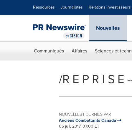
Déclaration d'accessibilité
Sauter la navigation
Ressources
Journalistes
Relations investisseurs
Nouvelles
Communiqués
Affaires
Sciences et techn
/R E P R I S E
NOUVELLES FOURNIES PAR
Anciens Combattants Canada
05 juil, 2017, 07:00 ET