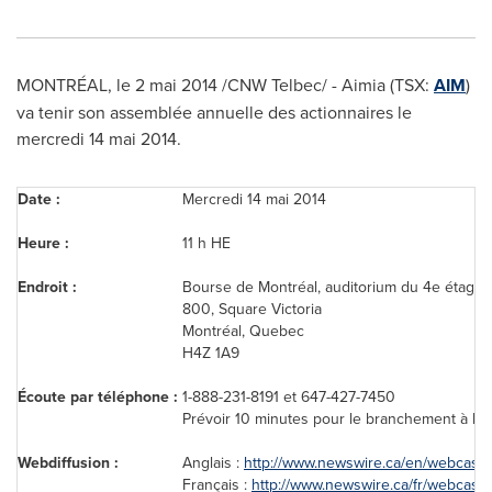
MONTRÉAL, le 2 mai 2014 /CNW Telbec/ - Aimia (TSX:
AIM
)
va tenir son assemblée annuelle des actionnaires le
mercredi 14 mai 2014.
Date :
Mercredi 14 mai 2014
Heure :
11 h HE
Endroit :
Bourse de Montréal, auditorium du 4e étage
800, Square Victoria
Montréal, Quebec
H4Z 1A9
Écoute par téléphone :
1-888-231-8191 et 647-427-7450
Prévoir 10 minutes pour le branchement à la 
Webdiffusion :
Anglais :
http://www.newswire.ca/en/webcast/
Français :
http://www.newswire.ca/fr/webcast/