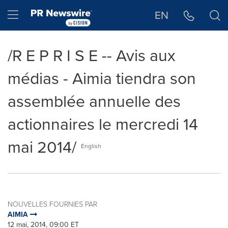
Déclaration d'accessibilité
Sauter la navigation
Hamburger menu
EN
/R E P R I S E -- Avis aux
médias - Aimia tiendra son
assemblée annuelle des
actionnaires le mercredi 14
mai 2014/
English
NOUVELLES FOURNIES PAR
AIMIA
12 mai, 2014, 09:00 ET