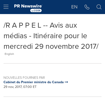
Déclaration d'accessibilité
Sauter la navigation
Hamburger menu
EN
/R A P P E L -- Avis aux
médias - Itinéraire pour le
mercredi 29 novembre 2017/
English
NOUVELLES FOURNIES PAR
Cabinet du Premier ministre du Canada
29 nov, 2017, 07:00 ET