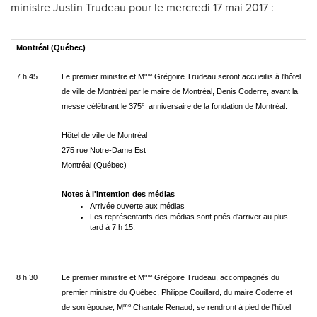
ministre
Justin Trudeau
pour le mercredi 17 mai 2017 :
Montréal (Québec)
me
7 h 45
Le premier ministre et M
Grégoire Trudeau seront accueillis à l'hôtel
de ville de Montréal par le maire de Montréal, Denis Coderre, avant la
e
messe célébrant le 375
anniversaire de la fondation de Montréal.
Hôtel de ville de Montréal
275 rue Notre-Dame Est
Montréal (Québec)
Notes à l'intention des médias
Arrivée ouverte aux médias
Les représentants des médias sont priés d'arriver au plus
tard à 7 h 15.
me
8 h 30
Le premier ministre et M
Grégoire Trudeau, accompagnés du
premier ministre du Québec, Philippe Couillard, du maire Coderre et
me
de son épouse, M
Chantale Renaud, se rendront à pied de l'hôtel