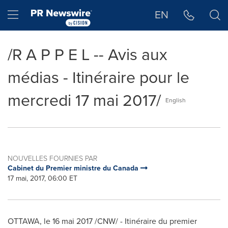
Déclaration d'accessibilité
Sauter la navigation
Hamburger menu
EN
/R A P P E L -- Avis aux
médias - Itinéraire pour le
mercredi 17 mai 2017/
English
NOUVELLES FOURNIES PAR
Cabinet du Premier ministre du Canada
17 mai, 2017, 06:00 ET
OTTAWA
, le 16 mai 2017 /CNW/ - Itinéraire du premier