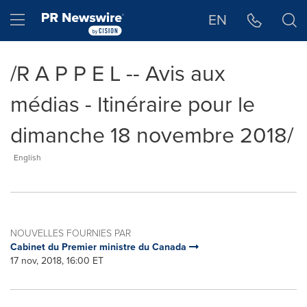
Déclaration d'accessibilité
Sauter la navigation
Hamburger menu
EN
/R A P P E L -- Avis aux
médias - Itinéraire pour le
dimanche 18 novembre 2018/
English
NOUVELLES FOURNIES PAR
Cabinet du Premier ministre du Canada
17 nov, 2018, 16:00 ET