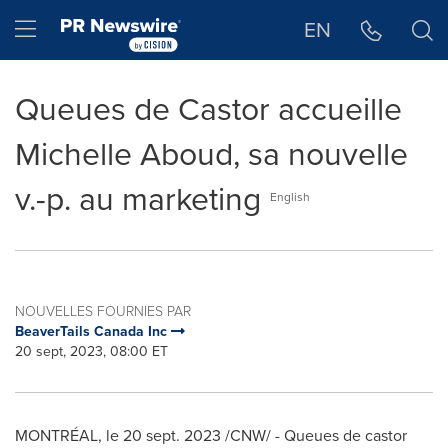
Déclaration d'accessibilité
Sauter la navigation
Hamburger menu
EN
Queues de Castor accueille
Michelle Aboud, sa nouvelle
v.-p. au marketing
English
NOUVELLES FOURNIES PAR
BeaverTails Canada Inc
20 sept, 2023, 08:00 ET
MONTRÉAL
,
le
20 sept. 2023
/CNW/ - Queues de castor