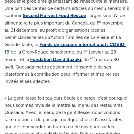
déjouer le problème grandissant de l'insécurité alimentaire.
Une part des ventes de certains articles au menu serviront à
soutenir
Second Harvest Food Rescue
l'organisme d'aide
er
alimentaire le plus important du
Canada
, du 1
novembre
au 31 décembre, au profit d'organisations locales
bénéficiaires telles qu'Action Familles de
La Plaine
et La
Grande Table; le
Fonds de secours international : COVID-
er
19
de la Croix-Rouge canadienne, du 1
janvier au 28
er
février, et la
Fondation David Suzuki
, du 1
mars au 30
avril. Quesada mettra également l'ensemble de ses
plateformes à contribution pour informer et inspirer ses
invités et ses adeptes.
« La gentillesse fait toujours boule de neige, c'est pourquoi
nous sommes ravis de la mettre au menu des restaurants
Quesada. Avec le menu de la gentillesse, nous voulons
faire du don et du partage, quelque chose d'aussi faciles
que de commander un burrito ou de naviguer sur les
réseaux sociaux! » a déclaré Valérie
Dubuc
, propriétaire