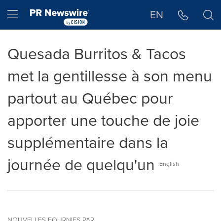
Déclaration d'accessibilité
Sauter la navigation
Hamburger menu
EN
Quesada Burritos & Tacos
met la gentillesse à son menu
partout au Québec pour
apporter une touche de joie
supplémentaire dans la
journée de quelqu'un
English
NOUVELLES FOURNIES PAR