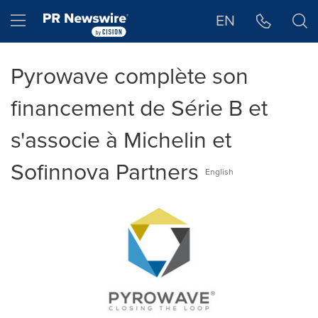
Déclaration d'accessibilité
Sauter la navigation
Hamburger menu
EN
Pyrowave complète son
financement de Série B et
s'associe à Michelin et
Sofinnova Partners
English