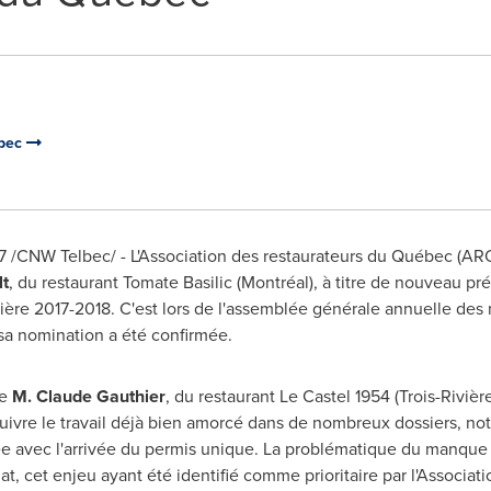
ébec
7
/CNW Telbec/ - L'Association des restaurateurs du Québec (ARQ
t
, du restaurant Tomate Basilic (Montréal), à titre de nouveau pr
cière 2017-2018. C'est lors de l'assemblée générale annuelle des
 sa nomination a été confirmée.
de
M. Claude Gauthier
, du restaurant
Le Castel
1954 (Trois-Rivière
rsuivre le travail déjà bien amorcé dans de nombreux dossiers, n
mée avec l'arrivée du permis unique. La problématique du manqu
 cet enjeu ayant été identifié comme prioritaire par l'Associati