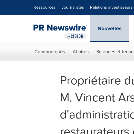
Déclaration d'accessibilité
Sauter la navigation
Ressources
Journalistes
Relations investisseurs
Nouvelles
Communiqués
Affaires
Sciences et techn
Propriétaire d
M. Vincent Ar
d'administrati
restaurateur