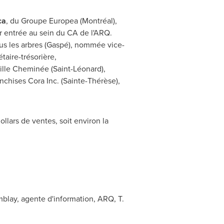
ca
, du Groupe Europea (Montréal),
ur entrée au sein du CA de l'ARQ.
ous les arbres (Gaspé), nommée vice-
taire-trésorière,
eille Cheminée (Saint-Léonard),
anchises Cora Inc. (Sainte-Thérèse),
llars de ventes, soit environ la
blay, agente d'information, ARQ, T.