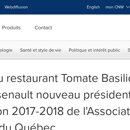
Webdiffusion
English
mon CNW
Produits
Contact
ologie
Santé et style de vie
Politique et intérêt public
S
u restaurant Tomate Basili
senault nouveau président
on 2017-2018 de l'Associa
s du Québec