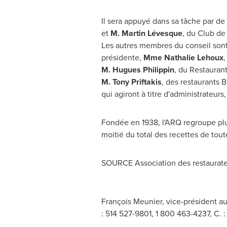
Il sera appuyé dans sa tâche par d
et
M.
Martin Lévesque
, du Club de
Les autres membres du conseil son
présidente,
Mme Nathalie Lehoux
,
M. Hugues Philippin
, du Restauran
M. Tony Priftakis
, des restaurants B
qui agiront à titre d'administrateurs,
Fondée en 1938, l'ARQ regroupe plus
moitié du total des recettes de tout
SOURCE Association des restaurat
François Meunier, vice-président a
: 514 527-9801, 1 800 463-4237, C. 