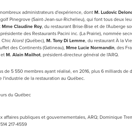
e nombreux administrateurs d'expérience, dont
M.
Ludovic Delon
 golf Pinegrove (
Saint-Jean-sur-Richelieu
), qui font tous deux le
t
Mme Claudine Roy
, du restaurant Brise-Bise et de l'Auberge s
 présidente des Restaurants Pacini inc. (
La Prairie
), nommée secré
t Chic Alors! (Québec),
M. Tony Di Lemme
, du restaurant À la Vi
uffet des Continents (
Gatineau
),
Mme Lucie Normandin
, des Fr
 et
M. Alain Mailhot
, président-directeur général de l'ARQ.
 de 5 550 membres ayant réalisé, en 2016, plus 6 milliards de do
e l'industrie de la restauration au Québec.
eurs du Québec
ux affaires publiques et gouvernementales, ARQ; Dominique Trem
: 514 217-4559