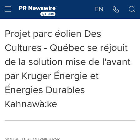
Déclaration d'accessibilité
Sauter la navigation
Hamburger menu
EN
Projet parc éolien Des
Cultures - Québec se réjouit
de la solution mise de l'avant
par Kruger Énergie et
Énergies Durables
Kahnawà:ke
NOUVELLES FOURNIES PAR