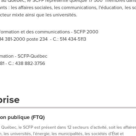
 au Québec, le SCFP représente quelque 17 500 membres dans l
nts : les affaires sociales, les communications, l'éducation, les s
ecteur mixte ainsi que les universités.
information et des communications - SCFP 2000
14 381-2000 poste 234 - C.: 514 434-5113
ormation - SCFP-Québec
681 - C.: 438 882-3756
prise
ion publique (FTQ)
bec, le SCFP est présent dans 12 secteurs d’activité, soit les affaire
 les universités, l’énergie, les municipalités, les sociétés d’État et