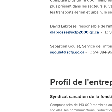
Comptant plus de 111 000 membres
plus présent dans les secteurs suiva
les transports aérien et urbain, le s
David Labrosse, responsable de l'
dlabrosse@scfp2000.qc.ca
- T.: 5
Sébastien Goulet, Service de l'inf
sgoulet@scfp.qc.ca
- T.: 514 384-9
Profil de l'entre
Syndicat canadien de la fonct
Comptant près de 143 000 membres au Qué
sociales, les communications, l’éducation,