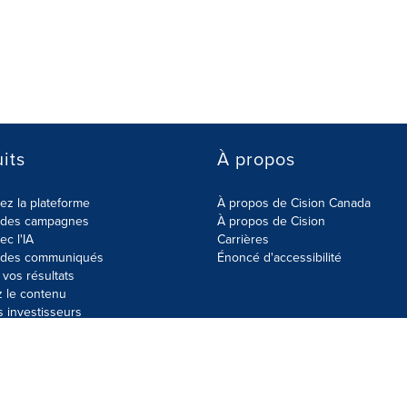
its
À propos
z la plateforme
À propos de Cision Canada
r des campagnes
À propos de Cision
ec l'IA
Carrières
r des communiqués
Énoncé d'accessibilité
vos résultats
z le contenu
s investisseurs