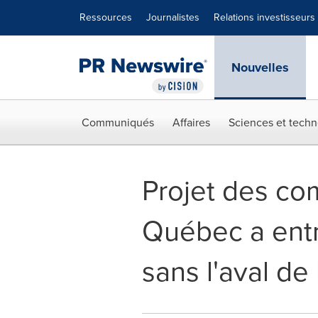
Déclaration d'accessibilité
Sauter la navigation
Ressources
Journalistes
Relations investisseurs
Nouvelles
Communiqués
Affaires
Sciences et techn
Projet des com
Québec a entr
sans l'aval de