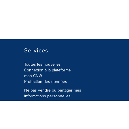
Services
Toutes les nouvelles
Connexion à la plateforme
mon CNW
Protection des données
Ne pas vendre ou partager mes
informations personnelles:
Soumettre à
Privacy@cision.com
Appelez gratuitement notre
département de la protection de la vie
privée: 877-297-8921