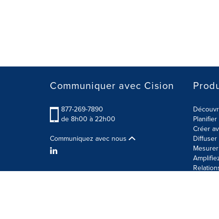
Communiquer avec Cision
Produ
877-269-7890
Découvre
de 8h00 à 22h00
Planifie
Créer av
Communiquez avec nous
Diffuse
Mesurer 
Amplifie
Relation