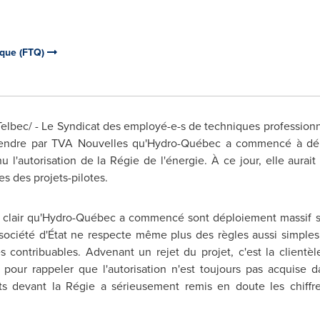
ique (FTQ)
bec/ - Le Syndicat des employé-e-s de techniques profession
endre par TVA Nouvelles qu'Hydro-Québec a commencé à dép
u l'autorisation de la Régie de l'énergie. À ce jour, elle aurait
res des projets-pilotes.
al clair qu'Hydro-Québec a commencé sont déploiement massif sans
société d'État ne respecte même plus des règles aussi simples. 
s contribuables. Advenant un rejet du projet, c'est la client
pour rappeler que l'autorisation n'est toujours pas acquise d
nts devant la Régie a sérieusement remis en doute les chiff