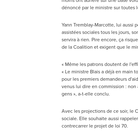
moins ont adhéré sur une base volo
dénoncé par le ministre sur toutes le
Yann Tremblay-Marcotte
, lui aussi
assistées sociales tous les jours, s
servira à rien. Pire encore, ça risq
de la Coalition et exigent que le mi
« Même les patrons doutent de l'effi
« Le ministre Blais a déjà en main t
pour les premiers demandeurs d'aide
venus lui dire en commission : non 
gens », a-t-elle conclu.
Avec les projections de ce soir, le 
sociale. Elle souhaite aussi rappel
contrecarrer le projet de loi 70.