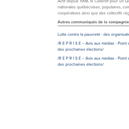
Actif depuis 1998, le Collectif pour un
nationales québécoises, populaires, comm
coopératives ainsi que des collectifs rég
Autres communiqués de la compagnie
Lutte contre la pauvreté : des organisat
/R E P R I S E -- Avis aux médias - Point
des prochaines élections/
/R E P R I S E -- Avis aux médias - Point
des prochaines élections/