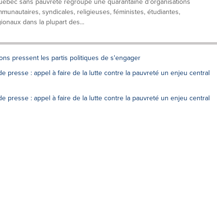
 Québec sans pauvreté regroupe une quarantaine d’organisations
unautaires, syndicales, religieuses, féministes, étudiantes,
ionaux dans la plupart des...
ions pressent les partis politiques de s'engager
 de presse : appel à faire de la lutte contre la pauvreté un enjeu central
 de presse : appel à faire de la lutte contre la pauvreté un enjeu central