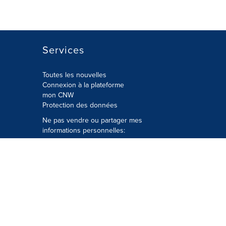
Services
Toutes les nouvelles
Connexion à la plateforme
mon CNW
Protection des données
Ne pas vendre ou partager mes
informations personnelles:
Soumettre à
Privacy@cision.com
Appelez gratuitement notre
département de la protection de la vie
privée: 877-297-8921
é
© Groupe CNW Ltée 2026 Tous droits
réservés. Une société Cision.