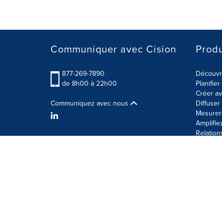
Communiquer avec Cision
Produ
877-269-7890
Découvre
de 8h00 à 22h00
Planifie
Créer av
Communiquez avec nous
Diffuse
Mesurer 
Amplifie
Relation
Modalités d'utilisation
Politique sur la sécurité des 