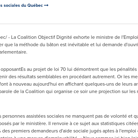
es sociales du Québec
/ - La Coalition Objectif Dignité exhorte le ministre de l'Emploi 
er que la méthode du bâton est inévitable et lui demande d'ouvri
arlementaire.
s opposantEs au projet de loi 70 lui démontrent que les pénalités 
tenir des résultats semblables en procédant autrement. Or les mem
 font à nouveau aujourd'hui en affichant quelques-uns de leurs a
parole de la Coalition qui organise ce soir une projection sur les 
e les personnes assistées sociales ne manquent pas de volonté et 
és par le ministère. Il renvoie à ce sujet aux statistiques citées
% des premiers demandeurs d'aide sociale jugés aptes à l'emploi