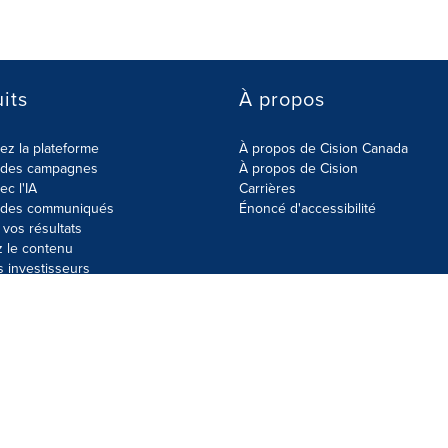
its
À propos
z la plateforme
À propos de Cision Canada
r des campagnes
À propos de Cision
ec l'IA
Carrières
r des communiqués
Énoncé d'accessibilité
vos résultats
z le contenu
s investisseurs
données
Plan du site
Paramètres de cookies
Énoncé d'accessibilit