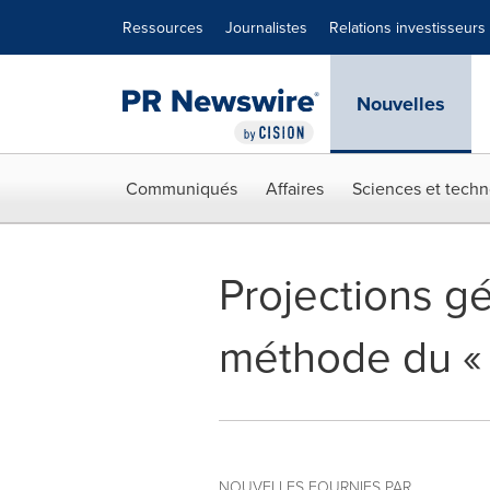
Déclaration d'accessibilité
Sauter la navigation
Ressources
Journalistes
Relations investisseurs
Nouvelles
Communiqués
Affaires
Sciences et techn
Projections gé
méthode du « 
NOUVELLES FOURNIES PAR