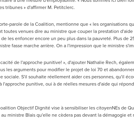
ntaire à une mesure d'employabilité. « Nous sommes ici bien l
s tribunes » d'affirmer M. Petitclerc.
 porte-parole de la Coalition, mentionne que « les organisations q
ont toutes venues dire au ministre que couper la prestation d'aide
ue de les enfoncer encore un peu plus dans la pauvreté. Plus de 
nistre fasse marche arrière. On a l'impression que le ministre s'
cacité de l'approche punitive! », d'ajouter
Nathalie Rech
, égalem
ous les arguments pour modifier le projet de loi 70 et abandonner
 sociale. S'il souhaite réellement aider ces personnes, qu'il éc
à l'approche punitive, oui à de réelles mesures d'aide qui répond
Coalition Objectif Dignité vise à sensibiliser les citoyenNEs de 
er au ministre Blais qu'elle ne cèdera pas devant la démagogie et