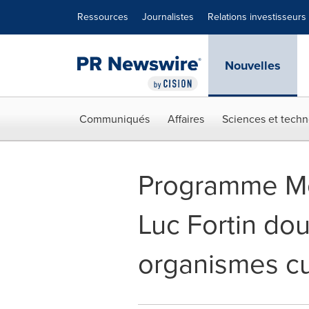
Déclaration d'accessibilité
Sauter la navigation
Ressources
Journalistes
Relations investisseurs
Nouvelles
Communiqués
Affaires
Sciences et techn
Programme Méc
Luc Fortin do
organismes cu