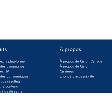
its
À propos
z la plateforme
À propos de Cision Canada
r des campagnes
À propos de Cision
ec l'IA
Carrières
r des communiqués
Énoncé d'accessibilité
vos résultats
z le contenu
s investisseurs