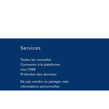
Services
Toutes les nouvelles
Connexion à la plateforme
mon CNW
Protection des données
Ne pas vendre ou partager mes
informations personnelles:
Soumettre à
Privacy@cision.com
Appelez gratuitement notre
département de la protection de la vie
privée: 877-297-8921