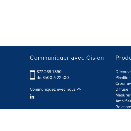
Communiquer avec Cision
Produ
877-269-7890
Découvre
de 8h00 à 22h00
Planifie
Créer av
Communiquez avec nous
Diffuse
Mesurer 
Amplifie
Relation