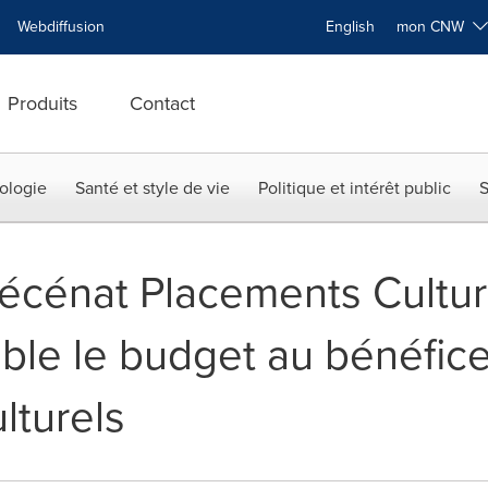
Webdiffusion
English
mon CNW
Produits
Contact
ologie
Santé et style de vie
Politique et intérêt public
S
énat Placements Culture 
uble le budget au bénéfic
lturels