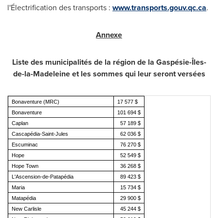
l'Électrification des transports :
www.transports.gouv.qc.ca
.
Annexe
Liste des municipalités de la région de la Gaspésie-Îles-
de-la-Madeleine et les sommes qui leur seront versées
Bonaventure (MRC)
17 577 $
Bonaventure
101 694 $
Caplan
57 189 $
Cascapédia-Saint-Jules
62 036 $
Escuminac
76 270 $
Hope
52 549 $
Hope Town
36 268 $
L'Ascension-de-Patapédia
89 423 $
Maria
15 734 $
Matapédia
29 900 $
New Carlisle
45 244 $