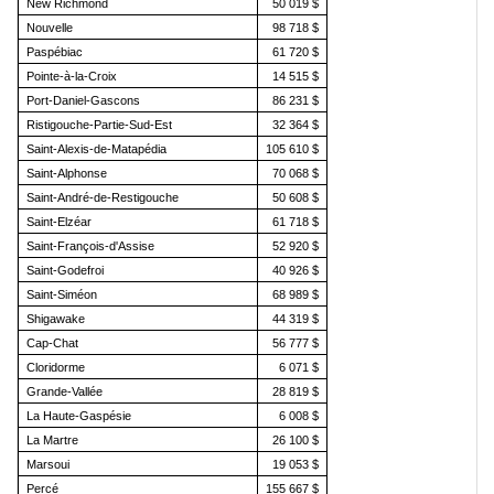
New Richmond
50 019 $
Nouvelle
98 718 $
Paspébiac
61 720 $
Pointe-à-la-Croix
14 515 $
Port-Daniel-Gascons
86 231 $
Ristigouche-Partie-Sud-Est
32 364 $
Saint-Alexis-de-Matapédia
105 610 $
Saint-Alphonse
70 068 $
Saint-André-de-Restigouche
50 608 $
Saint-Elzéar
61 718 $
Saint-François-d'Assise
52 920 $
Saint-Godefroi
40 926 $
Saint-Siméon
68 989 $
Shigawake
44 319 $
Cap-Chat
56 777 $
Cloridorme
6 071 $
Grande-Vallée
28 819 $
La Haute-Gaspésie
6 008 $
La Martre
26 100 $
Marsoui
19 053 $
Percé
155 667 $