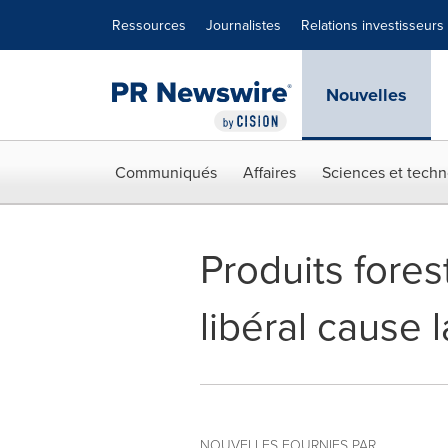
Déclaration d'accessibilité
Sauter la navigation
Ressources
Journalistes
Relations investisseurs
Nouvelles
Communiqués
Affaires
Sciences et techn
Produits fores
libéral cause 
NOUVELLES FOURNIES PAR