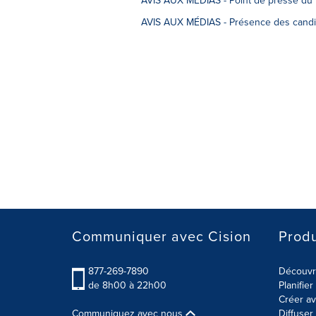
AVIS AUX MÉDIAS - Point de presse du P
AVIS AUX MÉDIAS - Présence des candida
Communiquer avec Cision
Produ
877-269-7890
Découvre
de 8h00 à 22h00
Planifie
Créer av
Communiquez avec nous
Diffuse