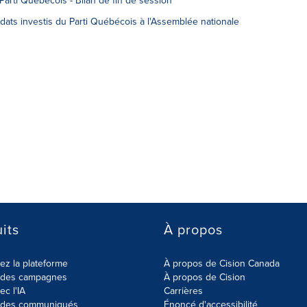
arti Québécois - Bilan de fin de session
ts investis du Parti Québécois à l'Assemblée nationale
its
À propos
z la plateforme
À propos de Cision Canada
r des campagnes
À propos de Cision
ec l'IA
Carrières
r des communiqués
Énoncé d'accessibilité