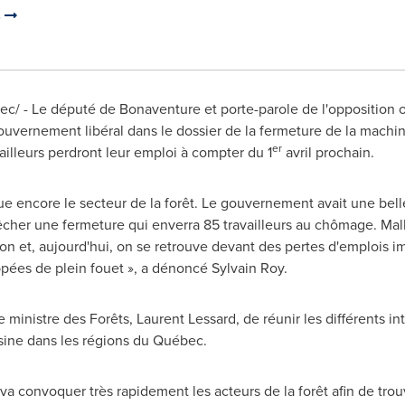
s
 - Le député de Bonaventure et porte-parole de l'opposition off
gouvernement libéral dans le dossier de la fermeture de la machi
er
ailleurs perdront leur emploi à compter du 1
avril prochain.
ue encore le secteur de la forêt. Le gouvernement avait une belle
mpêcher une fermeture qui enverra 85 travailleurs au chômage. Ma
ion et, aujourd'hui, on se retrouve devant des pertes d'emplois i
ppées de plein fouet », a dénoncé
Sylvain Roy
.
 ministre des Forêts,
Laurent Lessard
, de réunir les différents 
'usine dans les régions du Québec.
 va convoquer très rapidement les acteurs de la forêt afin de trou