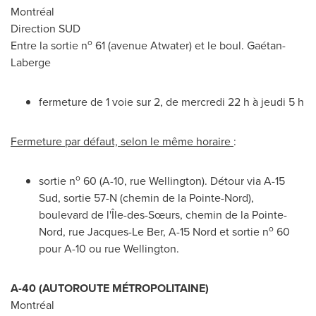
Montréal
Direction SUD
o
Entre la sortie n
61 (avenue
Atwater
) et le boul. Gaétan-
Laberge
fermeture de 1 voie sur 2, de mercredi 22 h à jeudi 5 h
Fermeture par défaut, selon le même horaire
:
o
sortie n
60 (A-10, rue
Wellington
). Détour via A-15
Sud, sortie 57-N (chemin de la Pointe-Nord),
boulevard de l'Île-des-Sœurs, chemin de la Pointe-
o
Nord, rue
Jacques-Le Ber
, A-15 Nord et sortie n
60
pour A-10 ou rue
Wellington
.
A-40 (AUTOROUTE MÉTROPOLITAINE)
Montréal