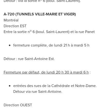
Détour : via la sortie n
6 (boul.
Saint-Laurent
).
A-720 (TUNNELS
VILLE-MARIE
ET VIGER)
Montréal
Direction EST
o
Entre la sortie n
6 (boul.
Saint-Laurent
) et la rue Panet
fermeture complète, de lundi 21 h à mardi 5 h
Détour : rue Saint-Antoine Est.
Fermeture par défaut, de lundi 20 h 30 à mardi 6 h
:
entrées des rues de la Cathédrale et
Notre-Dame
.
Détour via rue
Saint-Antoine
.
Direction OUEST