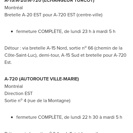
A-15/A-20/A-720 (ÉCHANGEUR TURCOT)
Montréal
Bretelle A-20 EST pour A-
720 EST
(centre-ville)
fermeture COMPLÈTE, de lundi 23 h à mardi 5 h
o
Détour : via bretelle A-15 Nord, sortie n
66 (chemin de la
Côte-
Saint-Luc
), demi-tour, A-15 Sud et bretelle pour A-
720
Est
.
A-720 (AUTOROUTE
VILLE-MARIE
)
Montréal
Direction EST
o
Sortie n
4 (rue de la Montagne)
fermeture COMPLÈTE, de lundi 22 h 30 à mardi 5 h
o