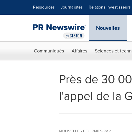
Déclaration d'accessibilité
Sauter la navigation
Ressources
Journalistes
Relations investisseurs
Nouvelles
Communiqués
Affaires
Sciences et techn
Près de 30 00
l'appel de la
NOUVELLES FOURNIES PAR