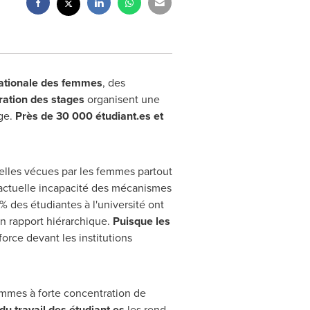
ationale des femmes
, des
ration des stages
organisent une
age.
Près de 30 000 étudiant.es et
uelles vécues par les femmes partout
'actuelle incapacité des mécanismes
% des étudiantes à l'université ont
un rapport hiérarchique.
Puisque les
force devant les institutions
ammes à forte concentration de
u travail des étudiant.es
les rend