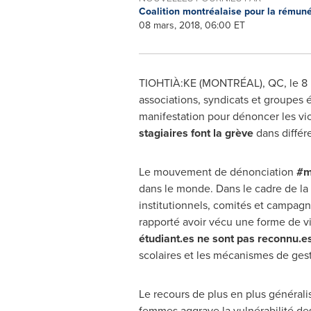
Coalition montréalaise pour la rémun
08 mars, 2018, 06:00 ET
TIOHTIÀ:KE (MONTRÉAL), QC, le 8 m
associations, syndicats et groupes
manifestation pour dénoncer les vio
stagiaires font la grève
dans différe
Le mouvement de dénonciation
#m
dans le monde. Dans le cadre de la
institutionnels, comités et campagne
rapporté avoir vécu une forme de vi
étudiant.es ne sont pas reconnu.es
scolaires et les mécanismes de gest
Le recours de plus en plus général
femmes aggrave la vulnérabilité de