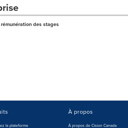
prise
a rémunération des stages
its
À propos
z la plateforme
À propos de Cision Canada