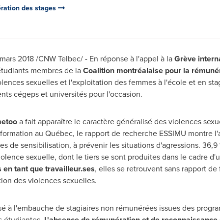
ération des stages
ars 2018 /CNW Telbec/ - En réponse à l'appel à la
Grève intern
 étudiants membres de la
Coalition montréalaise pour la rémuné
lences sexuelles et l'exploitation des femmes à l'école et en st
nts cégeps et universités pour l'occasion.
etoo
a fait apparaître le caractère généralisé des violences sex
 formation au Québec, le rapport de recherche ESSIMU montre l
s de sensibilisation, à prévenir les situations d'agressions. 36,9 
olence sexuelle, dont le tiers se sont produites dans le cadre d'
 en tant que travailleur.ses
, elles se retrouvent sans rapport de 
ion des violences sexuelles.
isé à l'embauche de stagiaires non rémunérées issues des progr
s étudiantes.
L'absence de rémunération et de reconnaissance d