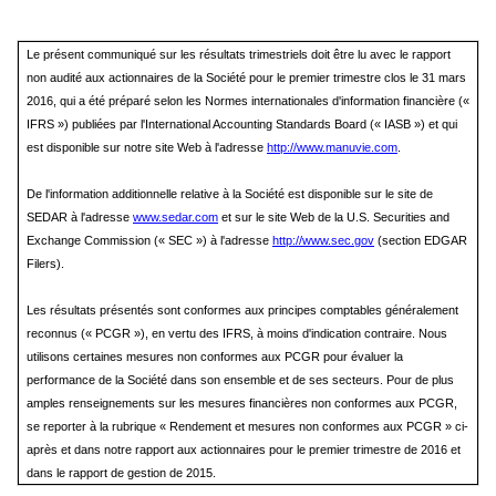
Le présent communiqué sur les résultats trimestriels doit être lu avec le rapport
non audité aux actionnaires de la Société pour le premier trimestre clos le 31 mars
2016, qui a été préparé selon les Normes internationales d'information financière («
IFRS ») publiées par l'International Accounting Standards Board (« IASB ») et qui
est disponible sur notre site Web à l'adresse
http://www.manuvie.com
.
De l'information additionnelle relative à la Société est disponible sur le site de
SEDAR à l'adresse
www.sedar.com
et sur le site Web de la U.S. Securities and
Exchange Commission (« SEC ») à l'adresse
http://www.sec.gov
(section EDGAR
Filers).
Les résultats présentés sont conformes aux principes comptables généralement
reconnus (« PCGR »), en vertu des IFRS, à moins d'indication contraire. Nous
utilisons certaines mesures non conformes aux PCGR pour évaluer la
performance de la Société dans son ensemble et de ses secteurs. Pour de plus
amples renseignements sur les mesures financières non conformes aux PCGR,
se reporter à la rubrique « Rendement et mesures non conformes aux PCGR » ci-
après et dans notre rapport aux actionnaires pour le premier trimestre de 2016 et
dans le rapport de gestion de 2015.