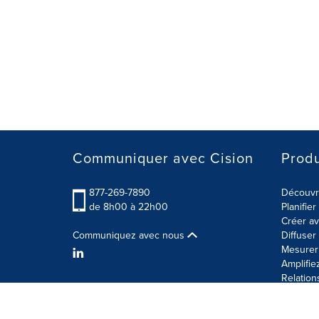
Communiquer avec Cision
Produ
877-269-7890
Découvre
de 8h00 à 22h00
Planifie
Créer av
Communiquez avec nous
Diffuse
Mesurer 
Amplifie
Relation