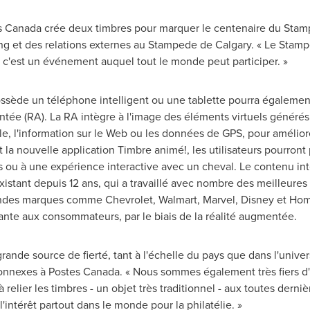
s
Canada
crée deux timbres pour marquer le centenaire du Stam
ing et des relations externes au Stampede de
Calgary
. « Le Stam
; c'est un événement auquel tout le monde peut participer. »
ssède un téléphone intelligent ou une tablette pourra également
tée (RA). La RA intègre à l'image des éléments virtuels générés p
lle, l'information sur le Web ou les données de GPS, pour amélio
la nouvelle application Timbre animé!, les utilisateurs pourront p
s ou à une expérience interactive avec un cheval. Le contenu inte
existant depuis 12 ans, qui a travaillé avec nombre des meilleure
ndes marques comme Chevrolet, Walmart, Marvel, Disney et Home
nte aux consommateurs, par le biais de la réalité augmentée.
rande source de fierté, tant à l'échelle du pays que dans l'unive
connexes à Postes
Canada
. « Nous sommes également très fiers d'
relier les timbres - un objet très traditionnel - aux toutes dern
'intérêt partout dans le monde pour la philatélie. »