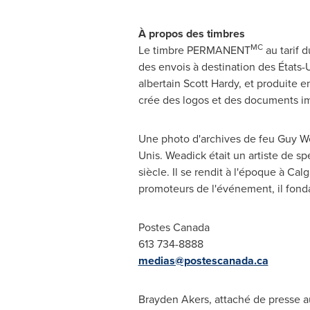
À propos des timbres
MC
Le timbre PERMANENT
au tarif 
des envois à destination des États-
albertain
Scott Hardy
, et produite 
crée des logos et des documents im
Une photo d'archives de feu Guy Wea
Unis. Weadick était un artiste de s
siècle. Il se rendit à l'époque à
Calg
promoteurs de l'événement, il fond
Postes Canada
613 734-8888
medias@postescanada.ca
Brayden Akers, attaché de presse au