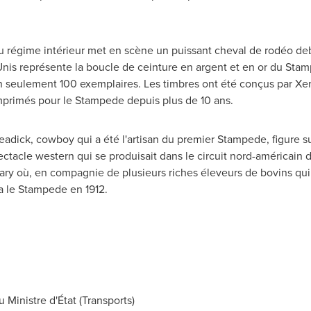
du régime intérieur met en scène un puissant cheval de rodéo debo
Unis représente la boucle de ceinture en argent et en or du Stamp
en seulement 100 exemplaires. Les timbres ont été conçus par Xerx
primés pour le Stampede depuis plus de 10 ans.
dick, cowboy qui a été l'artisan du premier Stampede, figure sur
pectacle western qui se produisait dans le circuit nord-américain
ary
où, en compagnie de plusieurs riches éleveurs de bovins qui
a le Stampede en 1912.
 Ministre d'État (Transports)