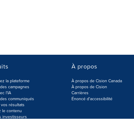
its
À propos
z la plateforme
À propos de Cision Canada
r des campagnes
À propos de Cision
ec l'IA
Carrières
r des communiqués
Énoncé d'accessibilité
vos résultats
z le contenu
s investisseurs