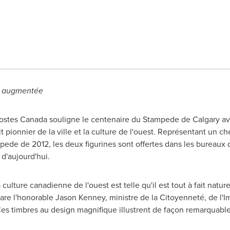
ité augmentée
Postes
Canada
souligne le centenaire du Stampede de
Calgary
av
 pionnier de la ville et la culture de l'ouest. Représentant un c
mpede de 2012, les deux figurines sont offertes dans les bureau
d'aujourd'hui.
ulture canadienne de l'ouest est telle qu'il est tout à fait nature
lare l'honorable
Jason Kenney
, ministre de la Citoyenneté, de l'
Ces timbres au design magnifique illustrent de façon remarquabl