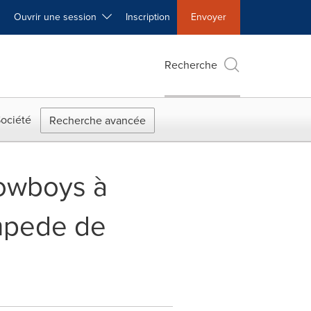
Ouvrir une session
Inscription
Envoyer
Recherche
ociété
Recherche avancée
cowboys à
ampede de