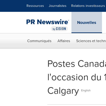
Déclaration d'accessibilité
Sauter la navigation
Ressources
Journalistes
Relations investisseurs
Nouvelles
Communiqués
Affaires
Sciences et techn
Postes Canada
l'occasion du
Calgary
English