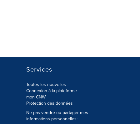
Services
Toutes les nouvelles
Connexion à la plateforme
mon CNW
Protection des données
Ne pas vendre ou partager mes
informations personnelles:
Soumettre à
Privacy@cision.com
Appelez gratuitement notre