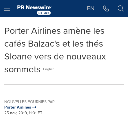
Déclaration d'accessibilité
Sauter la navigation
Hamburger menu
EN
Porter Airlines amène les
cafés Balzac's et les thés
Sloane vers de nouveaux
sommets
English
NOUVELLES FOURNIES PAR
Porter Airlines
25 nov, 2019, 11:01 ET