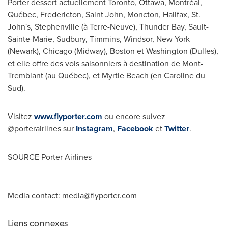
Porter dessert actuellement
Toronto
,
Ottawa
, Montréal,
Québec,
Fredericton
,
Saint John
,
Moncton
,
Halifax
,
St.
John's
,
Stephenville
(à Terre-Neuve),
Thunder Bay
,
Sault-
Sainte-Marie
,
Sudbury
,
Timmins
,
Windsor, New York
(
Newark
),
Chicago
(Midway),
Boston
et
Washington
(Dulles),
et elle offre des vols saisonniers à destination de
Mont-
Tremblant
(au Québec), et
Myrtle Beach
(en Caroline du
Sud).
Visitez
www.flyporter.com
ou encore suivez
@porterairlines sur
Instagram
,
Facebook
et
Twitter
.
SOURCE Porter Airlines
Media contact:
media@flyporter.com
Liens connexes