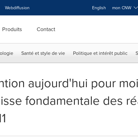
Webdiffusion
English
mon CNW
Produits
Contact
ologie
Santé et style de vie
Politique et intérêt public
S
ntion aujourd'hui pour mo
isse fondamentale des réa
11