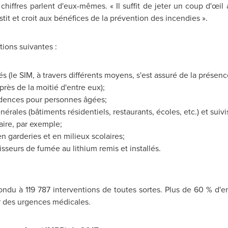
hiffres parlent d'eux-mêmes. « Il suffit de jeter un coup d'œil a
stit et croit aux bénéfices de la prévention des incendies ».
tions suivantes :
és (le SIM, à travers différents moyens, s'est assuré de la prés
rès de la moitié d'entre eux);
idences pour personnes âgées;
rales (bâtiments résidentiels, restaurants, écoles, etc.) et suivis
ire, par exemple;
 garderies et en milieux scolaires;
tisseurs de fumée au lithium remis et installés.
ndu à 119 787 interventions de toutes sortes. Plus de 60 % d'en
 des urgences médicales.