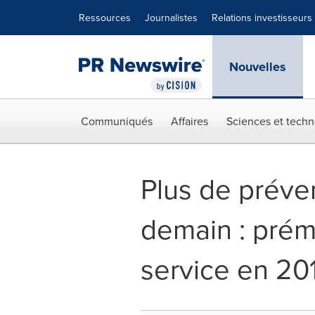
Déclaration d'accessibilité
Sauter la navigation
Ressources
Journalistes
Relations investisseurs
Nouvelles
Communiqués
Affaires
Sciences et techn
Plus de préve
demain : prém
service en 20