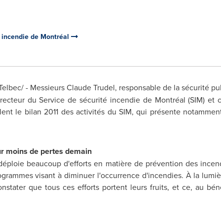
é incendie de Montréal
elbec/ -
Messieurs
Claude Trudel
, responsable de la sécurité pu
recteur du Service de sécurité incendie de Montréal (SIM) et 
lent le bilan 2011 des activités du SIM, qui présente notamme
ur moins de pertes demain
déploie beaucoup d'efforts en matière de prévention des incend
ogrammes visant à diminuer l'occurrence d'incendies. À la lum
tater que tous ces efforts portent leurs fruits, et ce, au béné