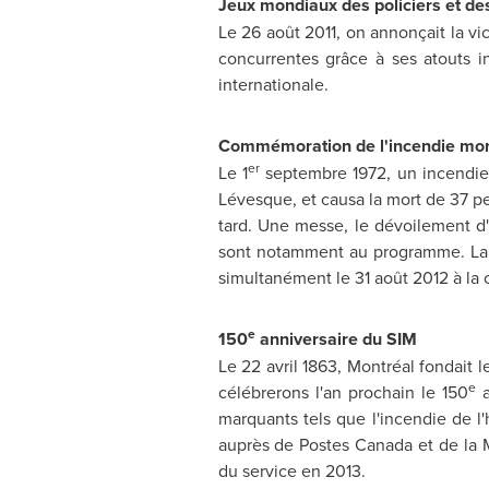
Jeux mondiaux des policiers et d
Le 26 août 2011, on annonçait la vi
concurrentes grâce à ses atouts i
internationale.
Commémoration de l'incendie mort
er
Le 1
septembre 1972, un incendie 
Lévesque, et causa la mort de 37 
tard. Une messe, le dévoilement d'
sont notamment au programme. La 
simultanément le 31 août 2012 à la
e
150
anniversaire du SIM
Le 22 avril 1863, Montréal fondait
e
célébrerons l'an prochain le 150
a
marquants tels que l'incendie de l
auprès de Postes
Canada
et de la 
du service en 2013.