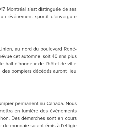
17. Montréal s'est distinguée de ses
, un événement sportif d'envergure
e Union, au nord du boulevard René-
évue cet automne, soit 40 ans plus
 hall d'honneur de l'hôtel de ville
 des pompiers décédés auront lieu
e pompier permanent au
Canada
. Nous
M mettra en lumière des événements
-Nihon. Des démarches sont en cours
 de monnaie soient émis à l'effigie