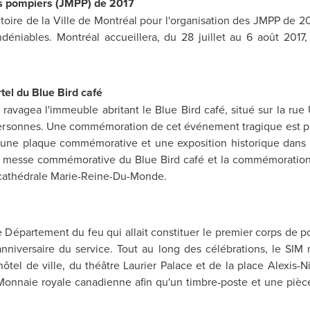
es pompiers (JMPP) de 2017
ctoire de la Ville de Montréal pour l'organisation des JMPP de 20
ndéniables. Montréal accueillera, du 28 juillet au 6 août 2017
el du Blue Bird café
ravagea l'immeuble abritant le Blue Bird café, situé sur la ru
personnes. Une commémoration de cet événement tragique est pr
une plaque commémorative et une exposition historique dans le
messe commémorative du Blue Bird café et la commémoration
 cathédrale Marie-Reine-Du-Monde.
 le Département du feu qui allait constituer le premier corps d
nniversaire du service. Tout au long des célébrations, le SI
'hôtel de ville, du théâtre Laurier Palace et de la place Alexis
Monnaie royale canadienne afin qu'un timbre-poste et une pièce