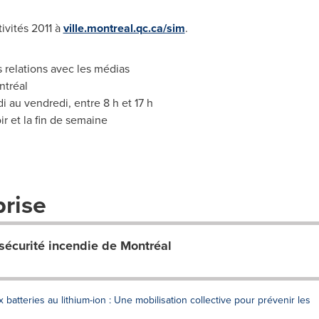
ivités 2011
à
ville.montreal.qc.ca/sim
.
 relations avec les médias
ntréal
i au vendredi, entre 8 h et 17 h
ir et la fin de semaine
prise
 sécurité incendie de Montréal
batteries au lithium-ion : Une mobilisation collective pour prévenir les