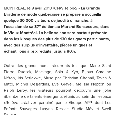
MONTRÉAL, le 9 avril 2013 /CNW Telbec/ -
La Grande
Braderie de mode québécoise se prépare à accueillir
quelque 30 000 visiteurs de jeudi à dimanche, à
e
l'occasion de sa 37
édition au Marché Bonsecours, dans
le Vieux-Montréal. La belle saison sera partout présente
dans les kiosques des plus de 130 designers participants,
avec des surplus d'inventaire, pièces uniques et
échantillons à prix réduits jusqu'à 80%.
Outre des grands noms récurrents tels que
Marie Saint
Pierre, Rudsak, Mackage, Soïa & Kyo, Bijoux Caroline
Néron, Iris Setlakwe, Muse par
Christian Chenail
, Tavan &
Mitto,
Michel Desjardins
, Ève Gravel, Mélissa Nepton ou
Ralph Leroy
, les visiteurs pourront découvrir une jolie
ribambelle de talents émergents réunis au sein de l'espace
«Relève créative» parrainé par le Groupe APP, dont Les
Enfants Sauvages, Luxyria, Ressac, Studio Môv et Swell
Fellow.