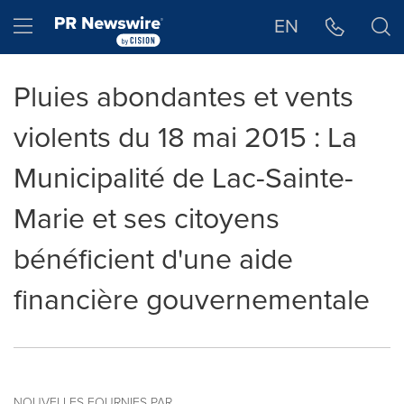
Déclaration d'accessibilité
Sauter la navigation
Hamburger menu
EN
Pluies abondantes et vents
violents du 18 mai 2015 : La
Municipalité de Lac-Sainte-
Marie et ses citoyens
bénéficient d'une aide
financière gouvernementale
NOUVELLES FOURNIES PAR