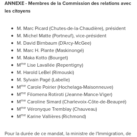
ANNEXE - Membres de la Commission des relations avec
les citoyens
M. Marc Picard
(Chutes-de-la-Chaudière), président
M. Michel Matte
(
Portneuf
), vice-président
M. David Birnbaum
(D'Arcy-McGee)
M. Marc H. Plante
(Maskinongé)
M. Maka Kotto
(
Bourget
)
me
M
Lise Lavallée (
Repentigny
)
M. Harold LeBel
(
Rimouski
)
M. Sylvain Pagé (
Labelle
)
me
M
Carole Poirier
(Hochelaga-Maisonneuve)
me
M
Filomena Rotiroti
(Jeanne-Mance-Viger)
me
M
Caroline Simard
(Charlevoix-Côte-de-Beaupré)
me
M
Véronyque
Tremblay (Chauveau)
me
M
Karine Vallières (
Richmond
)
Pour la durée de ce mandat, la ministre de l'Immigration, de