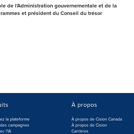
le de l'Administration gouvernementale et de la
rammes et président du Conseil du trésor
its
À propos
z la plateforme
À propos de Cision Canada
r des campagnes
À propos de Cision
ec l'IA
Carrières