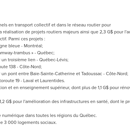
ls en transport collectif et dans le réseau routier pour
a réalisation de projets routiers majeurs ainsi que 2,3 G$ pour l
tif. Parmi ces projets :
igne bleue - Montréal;
tramway-trambus » - Québec;
 un troisième lien - Québec-Lévis;
oute 138 - Côte-Nord;
r un pont entre
Baie-Sainte-Catherine
et
Tadoussac
- Côte-Nord;
toroute 19 -
Laval
et Laurentides.
ion et en enseignement supérieur, dont plus de 1,1 G$ pour rénov
 G$ pour l'amélioration des infrastructures en santé, dont le pro
ge numérique dans toutes les régions du Québec.
de 3 000 logements sociaux.