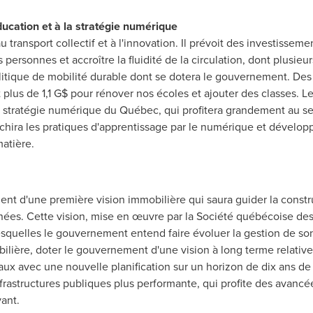
'éducation et à la stratégie numérique
transport collectif et à l'innovation. Il prévoit des investissem
 personnes et accroître la fluidité de la circulation, dont plusieur
litique de mobilité durable dont se dotera le gouvernement. Des
 plus de 1,1 G$ pour rénover nos écoles et ajouter des classes.
 stratégie numérique du Québec, qui profitera grandement au sec
ichira les pratiques d'apprentissage par le numérique et dévelo
matière.
t d'une première vision immobilière qui saura guider la constru
ées. Cette vision, mise en œuvre par la Société québécoise des 
esquelles le gouvernement entend faire évoluer la gestion de son
bilière, doter le gouvernement d'une vision à long terme relativ
aux avec une nouvelle planification sur un horizon de dix ans de 
nfrastructures publiques plus performante, qui profite des avanc
vant.