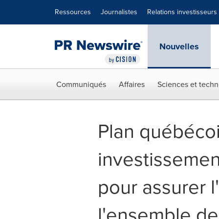
Déclaration d'accessibilité
Sauter la navigation
Ressources
Journalistes
Relations investisseurs
Nouvelles
Communiqués
Affaires
Sciences et techn
Plan québécoi
investissement
pour assurer l
l'ensemble d