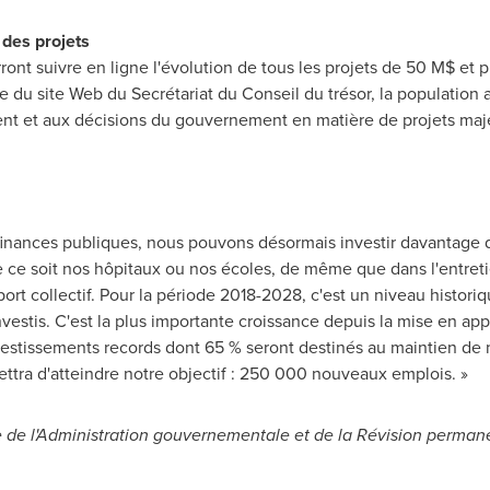
 des projets
ront suivre en ligne l'évolution de tous les projets de 50 M$ et p
 du site Web du Secrétariat du Conseil du trésor, la population 
nt et aux décisions du gouvernement en matière de projets majeu
finances publiques, nous pouvons désormais investir davantage 
ue ce soit nos hôpitaux ou nos écoles, de même que dans l'entre
sport collectif. Pour la période 2018-2028, c'est un niveau histori
investis. C'est la plus importante croissance depuis la mise en a
nvestissements records dont 65 % seront destinés au maintien de n
ttra d'atteindre notre objectif : 250 000 nouveaux emplois. »
le de l'Administration gouvernementale et de la Révision perma