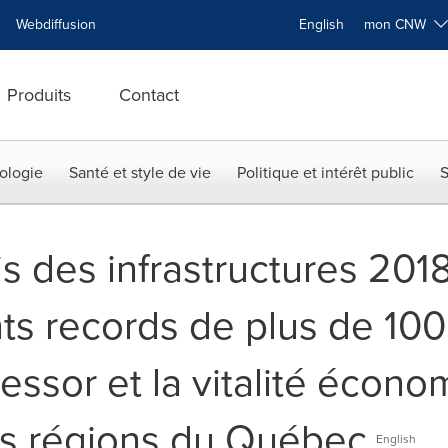
Webdiffusion
English
mon CNW
Produits
Contact
ologie
Santé et style de vie
Politique et intérêt public
S
s des infrastructures 201
s records de plus de 100 
'essor et la vitalité écon
es régions du Québec
English