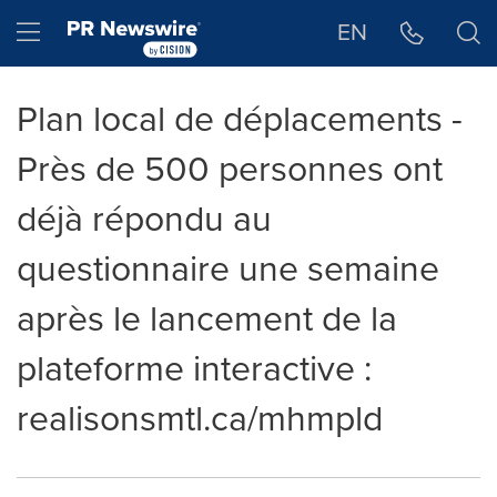
Déclaration d'accessibilité
Sauter la navigation
Hamburger menu
EN
Plan local de déplacements -
Près de 500 personnes ont
déjà répondu au
questionnaire une semaine
après le lancement de la
plateforme interactive :
realisonsmtl.ca/mhmpld