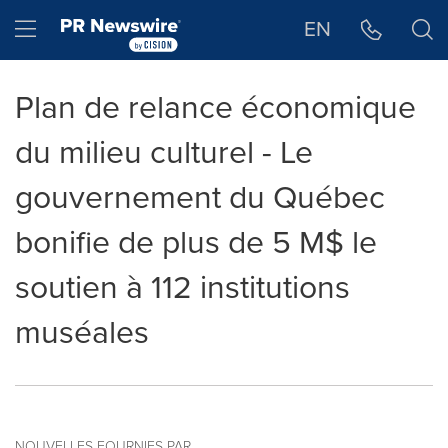
Déclaration d'accessibilité
Sauter la navigation
Hamburger menu
EN
Plan de relance économique
du milieu culturel - Le
gouvernement du Québec
bonifie de plus de 5 M$ le
soutien à 112 institutions
muséales
NOUVELLES FOURNIES PAR