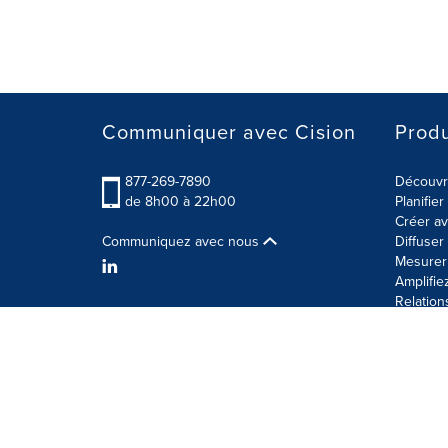
Communiquer avec Cision
Produ
877-269-7890
Découvre
de 8h00 à 22h00
Planifie
Créer av
Communiquez avec nous
Diffuse
Mesurer 
Amplifie
Relation
Modalités d'utilisation
Politique sur la sécurité des 