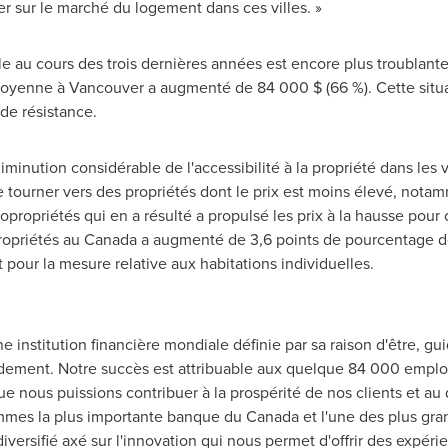
r sur le marché du logement dans ces villes. »
 au cours des trois dernières années est encore plus troublante
moyenne à
Vancouver
a augmenté de 84 000 $ (66 %). Cette situa
 de résistance.
minution considérable de l'accessibilité à la propriété dans les v
tourner vers des propriétés dont le prix est moins élevé, notam
ropriétés qui en a résulté a propulsé les prix à la hausse pour 
ropriétés au
Canada
a augmenté de 3,6 points de pourcentage d
pour la mesure relative aux habitations individuelles.
e institution financière mondiale définie par sa raison d'être, gu
ndement. Notre succès est attribuable aux quelque 84 000 employ
que nous puissions contribuer à la prospérité de nos clients et a
ommes la plus importante banque du
Canada
et l'une des plus g
iversifié axé sur l'innovation qui nous permet d'offrir des expér