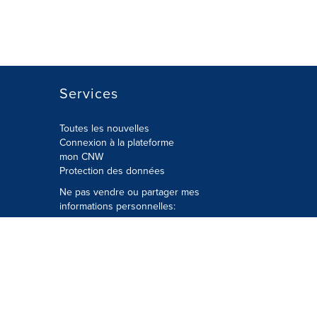
Services
Toutes les nouvelles
Connexion à la plateforme
mon CNW
Protection des données
Ne pas vendre ou partager mes
informations personnelles:
Soumettre à
Privacy@cision.com
Appelez gratuitement notre
département de la protection de la vie
privée: 877-297-8921
é
© Groupe CNW Ltée 2026 Tous droits