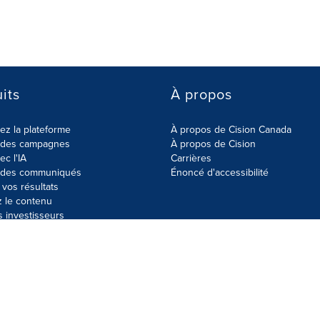
its
À propos
z la plateforme
À propos de Cision Canada
r des campagnes
À propos de Cision
ec l'IA
Carrières
r des communiqués
Énoncé d'accessibilité
vos résultats
z le contenu
s investisseurs
données
Plan du site
Paramètres de cookies
Énoncé d'accessibilit