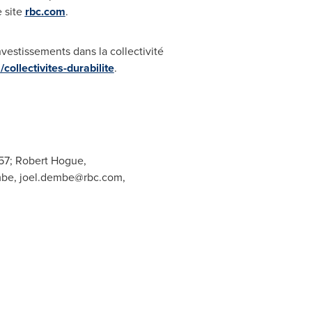
e site
rbc.com
.‎
vestissements dans la collectivité
collectivites-durabilite
.
457; Robert Hogue,
mbe,
joel.dembe@rbc.com
,