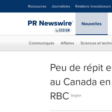
Déclaration d'accessibilité
Sauter la navigation
Ressources
Journalistes
Relations investisseurs
Nouvelles
Communiqués
Affaires
Sciences et techn
Peu de répit e
au Canada en 
RBC
English